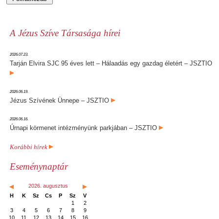
A Jézus Szíve Társasága hírei
2026.07.23.
Tarján Elvira SJC 95 éves lett – Hálaadás egy gazdag életért – JSZTIO
2026.06.19.
Jézus Szívének Ünnepe – JSZTIO
2026.06.16.
Úrnapi körmenet intézményünk parkjában – JSZTIO
Korábbi hírek
Eseménynaptár
2026. augusztus
H
K
Sz
Cs
P
Sz
V
1
2
3
4
5
6
7
8
9
10
11
12
13
14
15
16