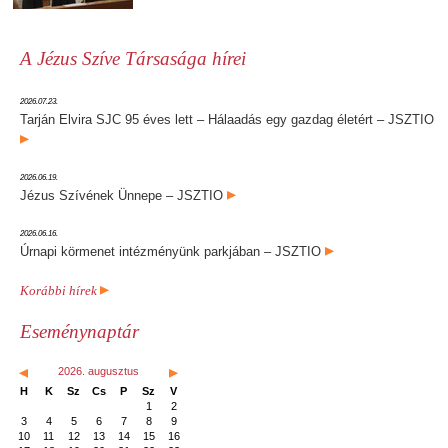
A Jézus Szíve Társasága hírei
2026.07.23.
Tarján Elvira SJC 95 éves lett – Hálaadás egy gazdag életért – JSZTIO
2026.06.19.
Jézus Szívének Ünnepe – JSZTIO
2026.06.16.
Úrnapi körmenet intézményünk parkjában – JSZTIO
Korábbi hírek
Eseménynaptár
2026. augusztus
H
K
Sz
Cs
P
Sz
V
1
2
3
4
5
6
7
8
9
10
11
12
13
14
15
16