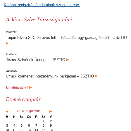
Korábbi regisztráció adatainak szerkesztése.
A Jézus Szíve Társasága hírei
2026.07.23.
Tarján Elvira SJC 95 éves lett – Hálaadás egy gazdag életért – JSZTIO
2026.06.19.
Jézus Szívének Ünnepe – JSZTIO
2026.06.16.
Úrnapi körmenet intézményünk parkjában – JSZTIO
Korábbi hírek
Eseménynaptár
2026. augusztus
H
K
Sz
Cs
P
Sz
V
1
2
3
4
5
6
7
8
9
10
11
12
13
14
15
16