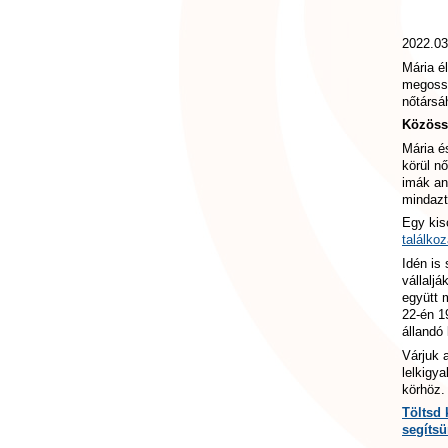
2022.03
Mária é
megossz
nőtársá
Közöss
Mária é
körül n
imák an
mindazt
Egy kis
találko
Idén is
vállalj
együtt 
22-én 1
állandó
Várjuk a
lelkigy
körhöz
Töltsd 
segítsü