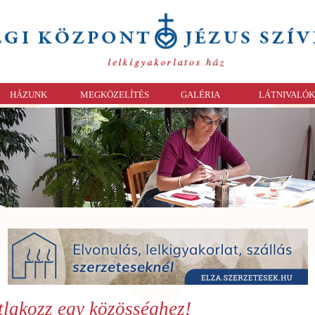
HÁZUNK
MEGKÖZELÍTÉS
GALÉRIA
LÁTNIVALÓK
tlakozz egy közösséghez!