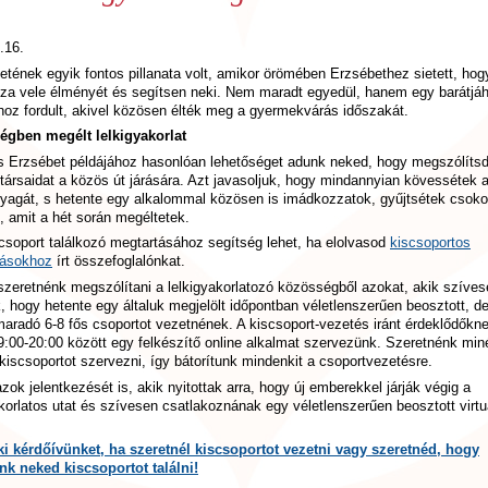
.16.
letének egyik fontos pillanata volt, amikor örömében Erzsébethez sietett, hog
a vele élményét és segítsen neki. Nem maradt egyedül, hanem egy barátjá
hoz fordult, akivel közösen élték meg a gyermekvárás időszakát.
égben megélt lelkigyakorlat
s Erzsébet példájához hasonlóan lehetőséget adunk neked, hogy megszólít
őtársaidat a közös út járására. Azt javasoljuk, hogy mindannyian kövessétek a
yagát, s hetente egy alkalommal közösen is imádkozzatok, gyűjtsétek csoko
, amit a hét során megéltetek.
csoport találkozó megtartásához segítség lehet, ha elolvasod
kiscsoportos
zásokhoz
írt összefoglalónkat.
 szeretnénk megszólítani a lelkigyakorlatozó közösségből azokat, akik szíve
ák, hogy hetente egy általuk megjelölt időpontban véletlenszerűen beosztott, d
maradó 6-8 fős csoportot vezetnének. A kiscsoport-vezetés iránt érdeklődőknek
9:00-20:00 között egy felkészítő online alkalmat szervezünk. Szeretnénk min
 kiscsoportot szervezni, így bátorítunk mindenkit a csoportvezetésre.
zok jelentkezését is, akik nyitottak arra, hogy új emberekkel járják végig a
akorlatos utat és szívesen csatlakoznának egy véletlenszerűen beosztott virtu
.
ki kérdőívünket, ha szeretnél kiscsoportot vezetni vagy szeretnéd, hogy
nk neked kiscsoportot találni!