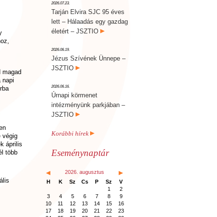
2026.07.23.
Tarján Elvira SJC 95 éves
lett – Hálaadás egy gazdag
életért – JSZTIO
y
hoz,
2026.06.19.
Jézus Szívének Ünnepe –
JSZTIO
sd magad
 napi
2026.06.16.
rba
Úrnapi körmenet
intézményünk parkjában –
JSZTIO
sen
Korábbi hírek
e végig
 április
Eseménynaptár
él több
2026. augusztus
ális
H
K
Sz
Cs
P
Sz
V
1
2
3
4
5
6
7
8
9
10
11
12
13
14
15
16
17
18
19
20
21
22
23