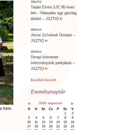
2026.07.23.
Tarján Elvira SJC 95 éves
lett – Hálaadás egy gazdag
életért – JSZTIO
2026.06.19.
Jézus Szívének Ünnepe –
JSZTIO
2026.06.16.
Úrnapi körmenet
intézményünk parkjában –
JSZTIO
Korábbi hírek
Eseménynaptár
2026. augusztus
a fotón
H
K
Sz
Cs
P
Sz
V
1
2
3
4
5
6
7
8
9
10
11
12
13
14
15
16
17
18
19
20
21
22
23