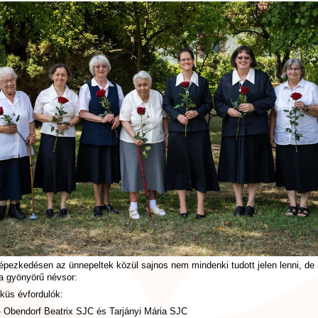
épezkedésen az ünnepeltek közül sajnos nem mindenki tudott jelen lenni, de 
 a gyönyörű névsor:
küs évfordulók:
- Obendorf Beatrix SJC és Tarjányi Mária SJC