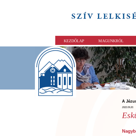
KEZDŐLAP
MAGUNKRÓL
A Jézus
2022.09.20.
Esk
Nagybo