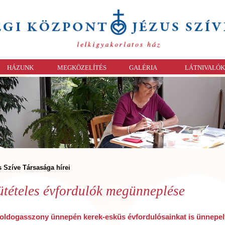
HÁZUNK
MEGKÖZELÍTÉS
GALÉRIA
LÁTNIVALÓK
 Szíve Társasága hírei
ütételes évfordulók megünneplése
ldogasszony ünnepén kerek-esküs évfordulósainkat is ünnepel