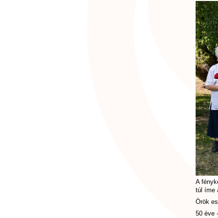
A fényk
túl íme
Örök es
50 éve 