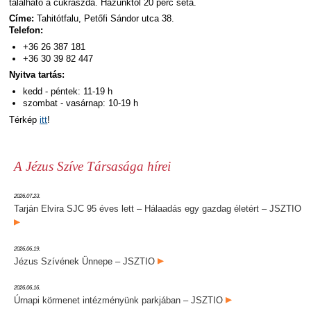
található a cukrászda. Házunktól 20 perc séta.
Címe:
Tahitótfalu, Petőfi Sándor utca 38.
Telefon:
+36 26 387 181
+36 30 39 82 447
Nyitva tartás:
kedd - péntek: 11-19 h
szombat - vasárnap: 10-19 h
Térkép
itt
!
A Jézus Szíve Társasága hírei
2026.07.23.
Tarján Elvira SJC 95 éves lett – Hálaadás egy gazdag életért – JSZTIO
2026.06.19.
Jézus Szívének Ünnepe – JSZTIO
2026.06.16.
Úrnapi körmenet intézményünk parkjában – JSZTIO