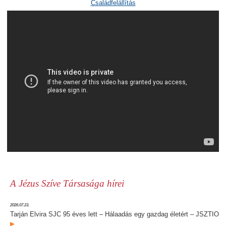
Családfelállítás
A Jézus Szíve Társasága hírei
2026.07.23.
Tarján Elvira SJC 95 éves lett – Hálaadás egy gazdag életért – JSZTIO