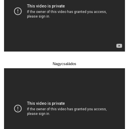
Nagycsaládos