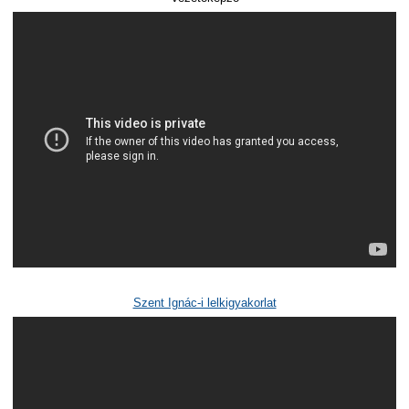
Szent Ignác-i lelkigyakorlat