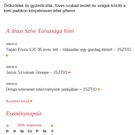
Örökzöldek és gyümölcsfák, füves szabad terület és virágok között a
kerti padokon kényelmesen lehet pihenni.
A Jézus Szíve Társasága hírei
2026.07.23.
Tarján Elvira SJC 95 éves lett – Hálaadás egy gazdag életért – JSZTIO
2026.06.19.
Jézus Szívének Ünnepe – JSZTIO
2026.06.16.
Úrnapi körmenet intézményünk parkjában – JSZTIO
Korábbi hírek
Eseménynaptár
2026. augusztus
H
K
Sz
Cs
P
Sz
V