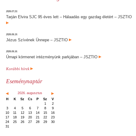
2026.07.23.
Tarján Elvira SJC 95 éves lett – Hálaadás egy gazdag életért – JSZTIO
2026.06.19.
Jézus Szívének Ünnepe – JSZTIO
2026.06.16.
Úrnapi körmenet intézményünk parkjában – JSZTIO
Korábbi hírek
Eseménynaptár
2026. augusztus
H
K
Sz
Cs
P
Sz
V
1
2
3
4
5
6
7
8
9
10
11
12
13
14
15
16
17
18
19
20
21
22
23
24
25
26
27
28
29
30
31