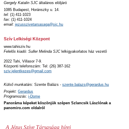
Gergely Katalin
SJC
általános elöljáró
1085 Budapest, Horánszky u. 14.
tel:
(1) 411-1023
fax:
(1) 411-1024
email:
jezusszivetarsasaga@sjc.hu
Szív Lelkiségi Központ
www.tahisziv.hu
Felelős kiadó:
Suller Melinda SJC
lelkigyakorlatos ház vezető
2022 Tahi, Villasor 7-9.
Központi telefonszám: Tel: (26) 387-162
sziv.jelentkezes@gmail.com
Külső munkatárs:
Szente Balázs -
szente.balazs@gerardus.hu
Projekt:
Gerardus
Programozás:
i-Dome
Panoráma képeket köszönjük szépen Szlancsik Lászlónak a
panomiro.com oldalról
A Jézus Szíve Társasága hírei