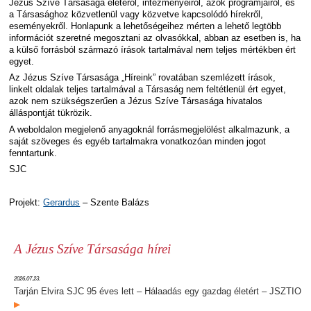
Jézus Szíve Társasága életéről, intézményeiről, azok programjairól, és
a Társasághoz közvetlenül vagy közvetve kapcsolódó hírekről,
eseményekről. Honlapunk a lehetőségeihez mérten a lehető legtöbb
információt szeretné megosztani az olvasókkal, abban az esetben is, ha
a külső forrásból származó írások tartalmával nem teljes mértékben ért
egyet.
Az Jézus Szíve Társasága „Híreink” rovatában szemlézett írások,
linkelt oldalak teljes tartalmával a Társaság nem feltétlenül ért egyet,
azok nem szükségszerűen a Jézus Szíve Társasága hivatalos
álláspontját tükrözik.
A weboldalon megjelenő anyagoknál forrásmegjelölést alkalmazunk, a
saját szöveges és egyéb tartalmakra vonatkozóan minden jogot
fenntartunk.
SJC
Projekt:
Gerardus
– Szente Balázs
A Jézus Szíve Társasága hírei
2026.07.23.
Tarján Elvira SJC 95 éves lett – Hálaadás egy gazdag életért – JSZTIO