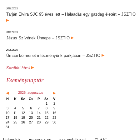
2026.07.23.
Tarján Elvira SJC 95 éves lett – Hálaadás egy gazdag életért – JSZTIO
2026.06.19.
Jézus Szívének Ünnepe – JSZTIO
2026.06.16.
Úrnapi körmenet intézményünk parkjában – JSZTIO
Korábbi hírek
Eseménynaptár
2026. augusztus
H
K
Sz
Cs
P
Sz
V
1
2
3
4
5
6
7
8
9
10
11
12
13
14
15
16
17
18
19
20
21
22
23
24
25
26
27
28
29
30
31
hírlevelek
impresszum
jogi nyilatkozat
© SJC