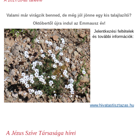
A 2017/18-as tanévre
Valami már virágzik benned, de még jól jönne egy kis talajlazító?
Októbertől újra indul az Emmausz év!
Jelentkezési feltételek
és további információk:
www.hivatastisztazas.hu
A Jézus Szíve Társasága hírei